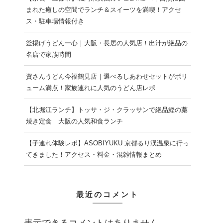
まれた癒しの空間でランチ＆スイーツを満喫！アクセ
ス・駐車場情報付き
釜揚げうどん一心｜大阪・長居の人気店！出汁が絶品の
名店で家族時間
資さんうどん今福鶴見店｜選べるしあわせセットがボリ
ューム満点！家族連れに人気のうどん店レポ
【北堀江ランチ】トッサ・ジ・クラッサンで絶品鰹の藁
焼き定食｜大阪の人気和食ランチ
【子連れ体験レポ】ASOBIYUKU 京都るり渓温泉に行っ
てきました！アクセス・料金・混雑情報まとめ
最近のコメント