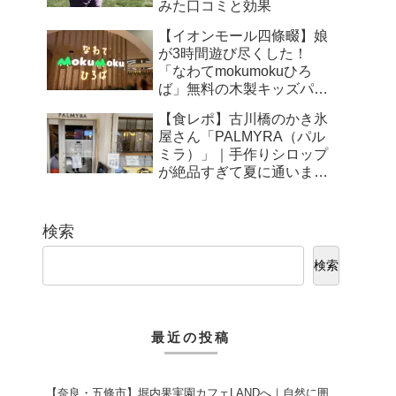
みた口コミと効果
【イオンモール四條畷】娘
が3時間遊び尽くした！
「なわてmokumokuひろ
ば」無料の木製キッズパー
クが最高だった件
【食レポ】古川橋のかき氷
屋さん「PALMYRA（パル
ミラ）」｜手作りシロップ
が絶品すぎて夏に通いまく
り！
検索
検索
最近の投稿
【奈良・五條市】堀内果実園カフェLANDへ｜自然に囲