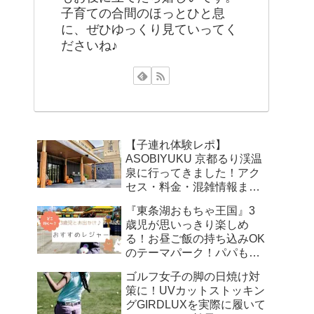
子育ての合間のほっとひと息
に、ぜひゆっくり見ていってく
ださいね♪
【子連れ体験レポ】
ASOBIYUKU 京都るり渓温
泉に行ってきました！アク
セス・料金・混雑情報まと
め
『東条湖おもちゃ王国』3
歳児が思いっきり楽しめ
る！お昼ご飯の持ち込みOK
のテーマパーク！パパもマ
マも笑顔！
ゴルフ女子の脚の日焼け対
策に！UVカットストッキン
グGIRDLUXを実際に履いて