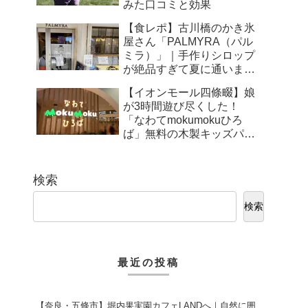
みた口コミと効果
【食レポ】古川橋のかき氷
屋さん「PALMYRA（パル
ミラ）」｜手作りシロップ
が絶品すぎて夏に通いまく
り！
【イオンモール四條畷】娘
が3時間遊び尽くした！
「なわてmokumokuひろ
ば」無料の木製キッズパー
クが最高だった件
検索
検索
最近の投稿
【奈良・五條市】堀内果実園カフェLANDへ｜自然に囲