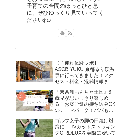
子育ての合間のほっとひと息
に、ぜひゆっくり見ていってく
ださいね♪
【子連れ体験レポ】
ASOBIYUKU 京都るり渓温
泉に行ってきました！アク
セス・料金・混雑情報まと
め
『東条湖おもちゃ王国』3
歳児が思いっきり楽しめ
る！お昼ご飯の持ち込みOK
のテーマパーク！パパもマ
マも笑顔！
ゴルフ女子の脚の日焼け対
策に！UVカットストッキン
グGIRDLUXを実際に履いて