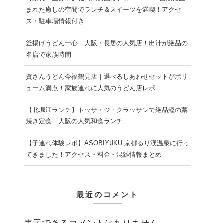
まれた癒しの空間でランチ＆スイーツを満喫！アクセ
ス・駐車場情報付き
釜揚げうどん一心｜大阪・長居の人気店！出汁が絶品の
名店で家族時間
資さんうどん今福鶴見店｜選べるしあわせセットがボリ
ューム満点！家族連れに人気のうどん店レポ
【北堀江ランチ】トッサ・ジ・クラッサンで絶品鰹の藁
焼き定食｜大阪の人気和食ランチ
【子連れ体験レポ】ASOBIYUKU 京都るり渓温泉に行っ
てきました！アクセス・料金・混雑情報まとめ
最近のコメント