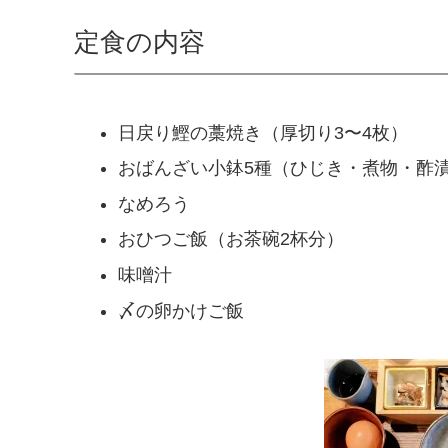
定食の内容
日戻り鰹の藁焼き（厚切り3〜4枚）
おばんざい小鉢5種（ひじき・煮物・酢
なめろう
おひつご飯（お茶碗2杯分）
味噌汁
〆の卵かけご飯