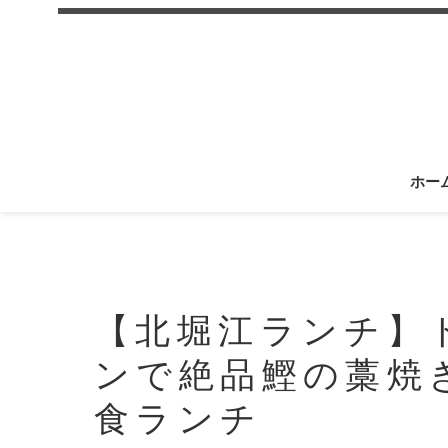
ホー
【北堀江ランチ】
ンで絶品鰹の藁焼
食ランチ