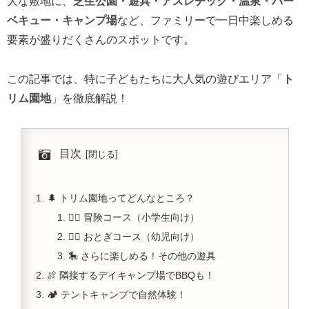
大な敷地に、
芝生公園・遊具・アスレチック・温泉・バー
ベキュー・キャンプ場
など、ファミリーで一日中楽しめる
要素が盛りだくさんのスポットです。
この記事では、特に子どもたちに大人気の遊びエリア「
ト
リム園地
」を徹底解説！
目次
🌲 トリム園地ってどんなところ？
🧗‍♂️ 冒険コース（小学生向け）
🧚‍♀️ おとぎコース（幼児向け）
🎠 さらに楽しめる！その他の遊具
🍖 隣接するデイキャンプ場でBBQも！
🏕️ テントキャンプで自然体験！