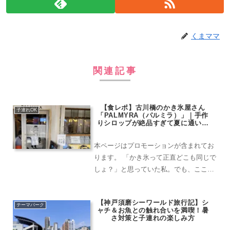
くまママ
関連記事
【食レポ】古川橋のかき氷屋さん
子連れOK
「PALMYRA（パルミラ）」｜手作
りシロップが絶品すぎて夏に通いま
くり！
本ページはプロモーションが含まれてお
ります。 「かき氷って正直どこも同じで
しょ？」と思っていた私。でも、ここで
食べてからすっかりかき氷の虜に…！気
づけばこの夏、何度も通っています。
【神戸須磨シーワールド旅行記】シ
「PALMYRA（パルミラ）」とは？とに
テーマパーク
ャチ＆お魚との触れ合いを満喫！暑
かく特徴的なのは、す...
さ対策と子連れの楽しみ方