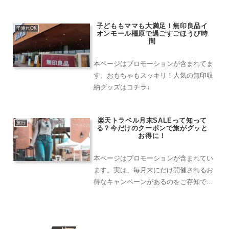
季限定のプールもあり、多くの人々が訪
れます。季節ごとに色とりどりのお花が
子どももママも大満足！無印良品イ
咲く植物園では、夜はチームラボのボタ
子連れOK
オンモール橿原で過ごすごほうび時
ニカルガーデンも開催。素敵なイルミネ
間
ーションが楽しめますよ。
本ページはプロモーションが含まれてま
す。おもちゃもスッキリ！人気の無印収
納グッズはコチラ↓
楽天トラベル月末SALEって知って
旅行
る？今だけのクーポンで旅がグッと
お得に！
本ページはプロモーションが含まれてい
ます。実は、毎月末にだけ開催されるお
得なキャンペーンがあるのをご存知でし
ょうか？それが、楽天トラベルの【月末
SALE】。▼毎月お得なクーポンが満
載！チェックはこちらから＼楽天トラベ
ル月末SALE／🌟 楽天...