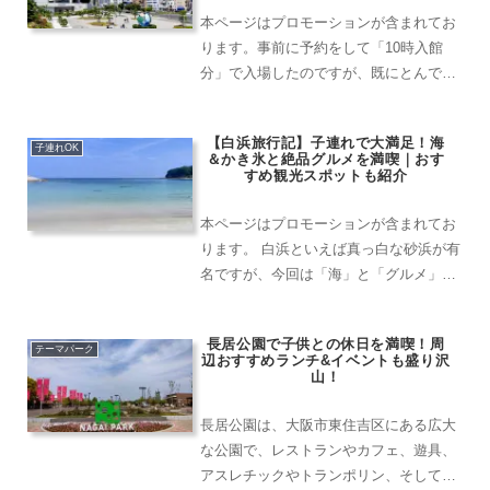
本ページはプロモーションが含まれてお
ります。事前に予約をして「10時入館
分」で入場したのですが、既にとんでも
ない人・人・人！当日券を購入する列も
長蛇の列で、「さすが話題の新スポット
【白浜旅行記】子連れで大満足！海
だな」と実感しました。館内の様子オー
子連れOK
＆かき氷と絶品グルメを満喫｜おす
プンしてからまだ間もない...
すめ観光スポットも紹介
本ページはプロモーションが含まれてお
ります。 白浜といえば真っ白な砂浜が有
名ですが、今回は「海」と「グルメ」、
さらにおすすめの「観光スポット」もご
紹介します✨大阪市内から白浜へのアク
長居公園で子供との休日を満喫！周
セス車の場合阪和自動車道を利用して約
テーマパーク
辺おすすめランチ&イベントも盛り沢
2時間半。「南紀白浜I...
山！
長居公園は、大阪市東住吉区にある広大
な公園で、レストランやカフェ、遊具、
アスレチックやトランポリン、そして夏